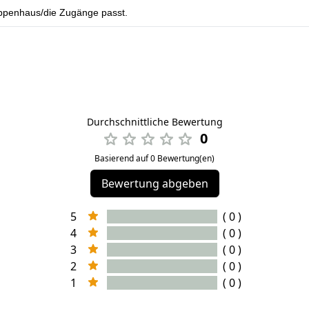
reppenhaus/die Zugänge passt.
Durchschnittliche Bewertung
0
Basierend auf 0 Bewertung(en)
Bewertung abgeben
5
( 0 )
4
( 0 )
3
( 0 )
2
( 0 )
1
( 0 )