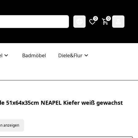
0
0
l
Badmöbel
Diele&Flur
 51x64x35cm NEAPEL Kiefer weiß gewachst
en anzeigen