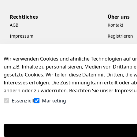
Rechtliches
Über uns
AGB
Kontakt
Impressum
Registrieren
Datenschutzerklärung
Kataloge zum
Barrierefreiheitserklärung
Pflege & Kund
Wir verwenden Cookies und ähnliche Technologien auf un
um z.B. Inhalte zu personalisieren, Medien von Drittanbi
Widerrufsrecht
Kiefermöbel
gesetzte Cookies. Wir teilen diese Daten mit Dritten, di
Hilfe
Interesses erfolgen. Die Zustimmung kann erteilt oder ab
ändern oder zu widerrufen. Beachten Sie unser
Impress
Essenziell
Marketing
Vertrag widerrufen