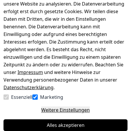
versenden
bequem per
unsere Website zu analysieren. Die Datenverarbeitung
AGB
Kontakt
mit
erfolgt erst durch gesetzte Cookies. Wir teilen diese
Impressum
Registrieren
Daten mit Dritten, die wir in den Einstellungen
benennen. Die Datenverarbeitung kann mit
Datenschutze
Kataloge zum 
rklärung
Download
Einwilligung oder aufgrund eines berechtigten
Interesses erfolgen. Die Zustimmung kann erteilt oder
Barrierefreihe
Pflege & 
abgelehnt werden. Es besteht das Recht, nicht
itserklärung
Kundendienst
einzuwilligen und die Einwilligung zu einem späteren
Widerrufsrec
Kiefermöbel
Zeitpunkt zu ändern oder zu widerrufen. Beachten Sie
ht
Hilfe
unser
Impressum
und weitere Hinweise zur
Verwendung personenbezogener Daten in unserer
Datenschutzerklärung
.
Vertrag
Essenziell
Marketing
widerrufen
Weitere Einstellungen
Alles akzeptieren