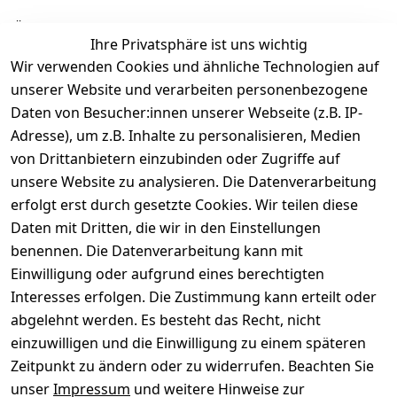
Ähnliche Produkte
Ihre Privatsphäre ist uns wichtig
Wir verwenden Cookies und ähnliche Technologien auf
unserer Website und verarbeiten personenbezogene
Daten von Besucher:innen unserer Webseite (z.B. IP-
Adresse), um z.B. Inhalte zu personalisieren, Medien
von Drittanbietern einzubinden oder Zugriffe auf
Rechtliches
Über uns
Wir
Zahle
versenden
bequem per
unsere Website zu analysieren. Die Datenverarbeitung
AGB
Kontakt
mit
erfolgt erst durch gesetzte Cookies. Wir teilen diese
Impressum
Registrieren
Daten mit Dritten, die wir in den Einstellungen
benennen. Die Datenverarbeitung kann mit
Datenschutze
Kataloge zum 
rklärung
Download
Einwilligung oder aufgrund eines berechtigten
Interesses erfolgen. Die Zustimmung kann erteilt oder
Barrierefreihe
Pflege & 
abgelehnt werden. Es besteht das Recht, nicht
itserklärung
Kundendienst
einzuwilligen und die Einwilligung zu einem späteren
Widerrufsrec
Kiefermöbel
Zeitpunkt zu ändern oder zu widerrufen. Beachten Sie
ht
Hilfe
unser
Impressum
und weitere Hinweise zur