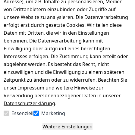
Adresse), um z.B. Inhalte zu personalisieren, Medien
von Drittanbietern einzubinden oder Zugriffe auf
Rechtliches
Über uns
Wir
Zahle
versenden
bequem per
unsere Website zu analysieren. Die Datenverarbeitung
AGB
Kontakt
mit
erfolgt erst durch gesetzte Cookies. Wir teilen diese
Impressum
Registrieren
Daten mit Dritten, die wir in den Einstellungen
benennen. Die Datenverarbeitung kann mit
Datenschutze
Kataloge zum 
rklärung
Download
Einwilligung oder aufgrund eines berechtigten
Interesses erfolgen. Die Zustimmung kann erteilt oder
Barrierefreihe
Pflege & 
abgelehnt werden. Es besteht das Recht, nicht
itserklärung
Kundendienst
einzuwilligen und die Einwilligung zu einem späteren
Widerrufsrec
Kiefermöbel
Zeitpunkt zu ändern oder zu widerrufen. Beachten Sie
ht
Hilfe
unser
Impressum
und weitere Hinweise zur
Verwendung personenbezogener Daten in unserer
Datenschutzerklärung
.
Vertrag
Essenziell
Marketing
widerrufen
Weitere Einstellungen