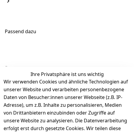
Passend dazu
Ähnliche Produkte
Ihre Privatsphäre ist uns wichtig
Wir verwenden Cookies und ähnliche Technologien auf
unserer Website und verarbeiten personenbezogene
Daten von Besucher:innen unserer Webseite (z.B. IP-
Adresse), um z.B. Inhalte zu personalisieren, Medien
von Drittanbietern einzubinden oder Zugriffe auf
Rechtliches
Über uns
Wir
Zahle
versenden
bequem per
unsere Website zu analysieren. Die Datenverarbeitung
AGB
Kontakt
mit
erfolgt erst durch gesetzte Cookies. Wir teilen diese
Impressum
Registrieren