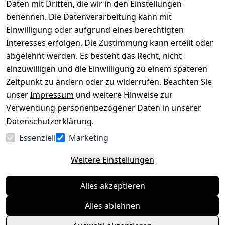
Daten mit Dritten, die wir in den Einstellungen
benennen. Die Datenverarbeitung kann mit
Datenschutze
Kataloge zum 
rklärung
Download
Einwilligung oder aufgrund eines berechtigten
Interesses erfolgen. Die Zustimmung kann erteilt oder
Barrierefreihe
Pflege & 
abgelehnt werden. Es besteht das Recht, nicht
itserklärung
Kundendienst
einzuwilligen und die Einwilligung zu einem späteren
Widerrufsrec
Kiefermöbel
Zeitpunkt zu ändern oder zu widerrufen. Beachten Sie
ht
Hilfe
unser
Impressum
und weitere Hinweise zur
Verwendung personenbezogener Daten in unserer
Datenschutzerklärung
.
Vertrag
Essenziell
Marketing
widerrufen
Weitere Einstellungen
Alles akzeptieren
Alles ablehnen