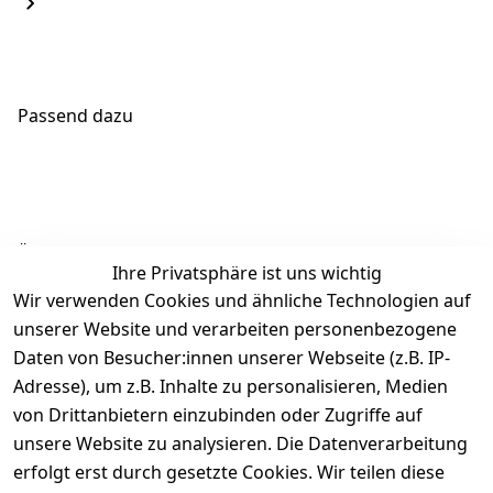
Passend dazu
Ähnliche Produkte
Ihre Privatsphäre ist uns wichtig
Wir verwenden Cookies und ähnliche Technologien auf
unserer Website und verarbeiten personenbezogene
Daten von Besucher:innen unserer Webseite (z.B. IP-
Adresse), um z.B. Inhalte zu personalisieren, Medien
von Drittanbietern einzubinden oder Zugriffe auf
Rechtliches
Über uns
Wir
Zahle
versenden
bequem per
unsere Website zu analysieren. Die Datenverarbeitung
AGB
Kontakt
mit
erfolgt erst durch gesetzte Cookies. Wir teilen diese
Impressum
Registrieren