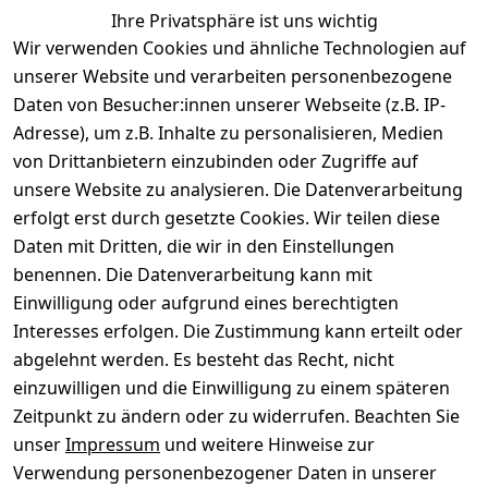
Ähnliche Produkte
Ihre Privatsphäre ist uns wichtig
Wir verwenden Cookies und ähnliche Technologien auf
unserer Website und verarbeiten personenbezogene
Daten von Besucher:innen unserer Webseite (z.B. IP-
Adresse), um z.B. Inhalte zu personalisieren, Medien
von Drittanbietern einzubinden oder Zugriffe auf
Rechtliches
Über uns
Wir
Zahle
versenden
bequem per
unsere Website zu analysieren. Die Datenverarbeitung
AGB
Kontakt
mit
erfolgt erst durch gesetzte Cookies. Wir teilen diese
Impressum
Registrieren
Daten mit Dritten, die wir in den Einstellungen
benennen. Die Datenverarbeitung kann mit
Datenschutze
Kataloge zum 
rklärung
Download
Einwilligung oder aufgrund eines berechtigten
Interesses erfolgen. Die Zustimmung kann erteilt oder
Barrierefreihe
Pflege & 
abgelehnt werden. Es besteht das Recht, nicht
itserklärung
Kundendienst
einzuwilligen und die Einwilligung zu einem späteren
Widerrufsrec
Kiefermöbel
Zeitpunkt zu ändern oder zu widerrufen. Beachten Sie
ht
Hilfe
unser
Impressum
und weitere Hinweise zur
Verwendung personenbezogener Daten in unserer