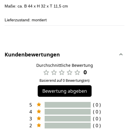
Maße:
ca. B 44 x H 32 x T 11,5 cm
Lieferzustand:
montiert
Kundenbewertungen
Durchschnittliche Bewertung
0
Basierend auf 0 Bewertung(en)
Bewertung abgeben
5
( 0 )
4
( 0 )
3
( 0 )
2
( 0 )