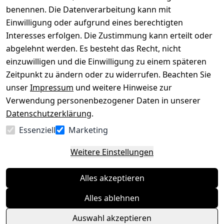
benennen. Die Datenverarbeitung kann mit
Datenschutze
Kataloge zum 
rklärung
Download
Einwilligung oder aufgrund eines berechtigten
Interesses erfolgen. Die Zustimmung kann erteilt oder
Barrierefreihe
Pflege & 
abgelehnt werden. Es besteht das Recht, nicht
itserklärung
Kundendienst
einzuwilligen und die Einwilligung zu einem späteren
Widerrufsrec
Kiefermöbel
Zeitpunkt zu ändern oder zu widerrufen. Beachten Sie
ht
Hilfe
unser
Impressum
und weitere Hinweise zur
Verwendung personenbezogener Daten in unserer
Datenschutzerklärung
.
Vertrag
Essenziell
Marketing
widerrufen
Weitere Einstellungen
Alles akzeptieren
Alles ablehnen
Auswahl akzeptieren
© Massivholzmöbel Experte 2026