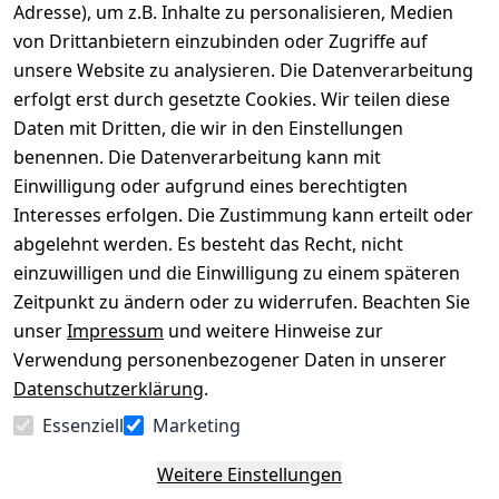
Adresse), um z.B. Inhalte zu personalisieren, Medien
von Drittanbietern einzubinden oder Zugriffe auf
Rechtliches
Über uns
Wir
Zahle
versenden
bequem per
unsere Website zu analysieren. Die Datenverarbeitung
AGB
Kontakt
mit
erfolgt erst durch gesetzte Cookies. Wir teilen diese
Impressum
Registrieren
Daten mit Dritten, die wir in den Einstellungen
benennen. Die Datenverarbeitung kann mit
Datenschutze
Kataloge zum 
rklärung
Download
Einwilligung oder aufgrund eines berechtigten
Interesses erfolgen. Die Zustimmung kann erteilt oder
Barrierefreihe
Pflege & 
abgelehnt werden. Es besteht das Recht, nicht
itserklärung
Kundendienst
einzuwilligen und die Einwilligung zu einem späteren
Widerrufsrec
Kiefermöbel
Zeitpunkt zu ändern oder zu widerrufen. Beachten Sie
ht
Hilfe
unser
Impressum
und weitere Hinweise zur
Verwendung personenbezogener Daten in unserer
Datenschutzerklärung
.
Vertrag
Essenziell
Marketing
widerrufen
Weitere Einstellungen