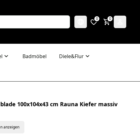
0
0
l
Badmöbel
Diele&Flur
blade 100x104x43 cm Rauna Kiefer massiv
en anzeigen