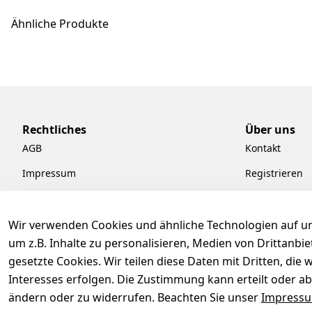
Ähnliche Produkte
Rechtliches
Über uns
AGB
Kontakt
Impressum
Registrieren
Datenschutzerklärung
Kataloge zum
Barrierefreiheitserklärung
Pflege & Kund
Wir verwenden Cookies und ähnliche Technologien auf un
um z.B. Inhalte zu personalisieren, Medien von Drittanbi
Widerrufsrecht
Kiefermöbel
gesetzte Cookies. Wir teilen diese Daten mit Dritten, di
Hilfe
Interesses erfolgen. Die Zustimmung kann erteilt oder ab
ändern oder zu widerrufen. Beachten Sie unser
Impress