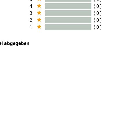
4
( 0 )
3
( 0 )
2
( 0 )
1
( 0 )
kel abgegeben