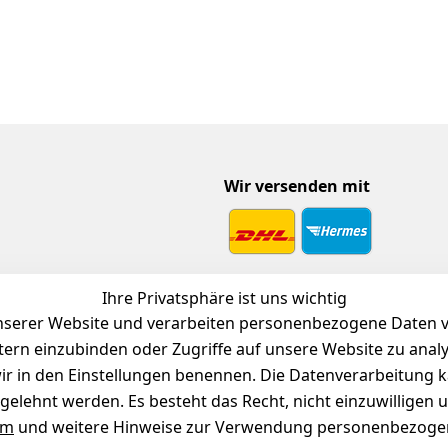
Wir versenden mit
 Download
Ihre Privatsphäre ist uns wichtig
endienst
serer Website und verarbeiten personenbezogene Daten vo
etern einzubinden oder Zugriffe auf unsere Website zu anal
e wir in den Einstellungen benennen. Die Datenverarbeitung 
gelehnt werden. Es besteht das Recht, nicht einzuwilligen 
um
und weitere Hinweise zur Verwendung personenbezogen