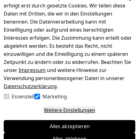
mit
erfolgt erst durch gesetzte Cookies. Wir teilen diese
Impressum
Registrieren
Daten mit Dritten, die wir in den Einstellungen
benennen. Die Datenverarbeitung kann mit
Datenschutze
Kataloge zum 
rklärung
Download
Einwilligung oder aufgrund eines berechtigten
Interesses erfolgen. Die Zustimmung kann erteilt oder
Barrierefreihe
Pflege & 
abgelehnt werden. Es besteht das Recht, nicht
itserklärung
Kundendienst
einzuwilligen und die Einwilligung zu einem späteren
Widerrufsrec
Kiefermöbel
Zeitpunkt zu ändern oder zu widerrufen. Beachten Sie
ht
Hilfe
unser
Impressum
und weitere Hinweise zur
Verwendung personenbezogener Daten in unserer
Datenschutzerklärung
.
Vertrag
Essenziell
Marketing
widerrufen
Weitere Einstellungen
Alles akzeptieren
Alles ablehnen