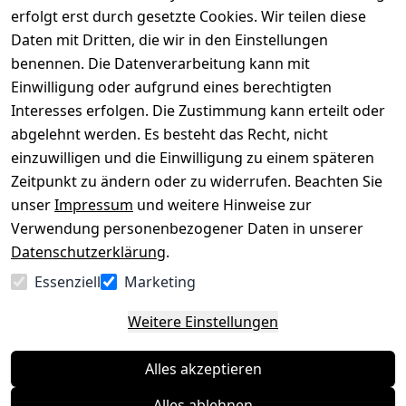
mit
erfolgt erst durch gesetzte Cookies. Wir teilen diese
Impressum
Registrieren
Daten mit Dritten, die wir in den Einstellungen
benennen. Die Datenverarbeitung kann mit
Datenschutze
Kataloge zum 
rklärung
Download
Einwilligung oder aufgrund eines berechtigten
Interesses erfolgen. Die Zustimmung kann erteilt oder
Barrierefreihe
Pflege & 
abgelehnt werden. Es besteht das Recht, nicht
itserklärung
Kundendienst
einzuwilligen und die Einwilligung zu einem späteren
Widerrufsrec
Kiefermöbel
Zeitpunkt zu ändern oder zu widerrufen. Beachten Sie
ht
Hilfe
unser
Impressum
und weitere Hinweise zur
Verwendung personenbezogener Daten in unserer
Datenschutzerklärung
.
Vertrag
Essenziell
Marketing
widerrufen
Weitere Einstellungen
Alles akzeptieren
Alles ablehnen