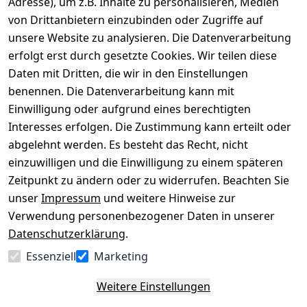
Adresse), um z.B. Inhalte zu personalisieren, Medien
von Drittanbietern einzubinden oder Zugriffe auf
Rechtliches
Über uns
Wir
Zahle
versenden
bequem per
unsere Website zu analysieren. Die Datenverarbeitung
AGB
Kontakt
mit
erfolgt erst durch gesetzte Cookies. Wir teilen diese
Impressum
Registrieren
Daten mit Dritten, die wir in den Einstellungen
benennen. Die Datenverarbeitung kann mit
Datenschutze
Kataloge zum 
rklärung
Download
Einwilligung oder aufgrund eines berechtigten
Interesses erfolgen. Die Zustimmung kann erteilt oder
Barrierefreihe
Pflege & 
abgelehnt werden. Es besteht das Recht, nicht
itserklärung
Kundendienst
einzuwilligen und die Einwilligung zu einem späteren
Widerrufsrec
Kiefermöbel
Zeitpunkt zu ändern oder zu widerrufen. Beachten Sie
ht
Hilfe
unser
Impressum
und weitere Hinweise zur
Verwendung personenbezogener Daten in unserer
Datenschutzerklärung
.
Vertrag
Essenziell
Marketing
widerrufen
Weitere Einstellungen