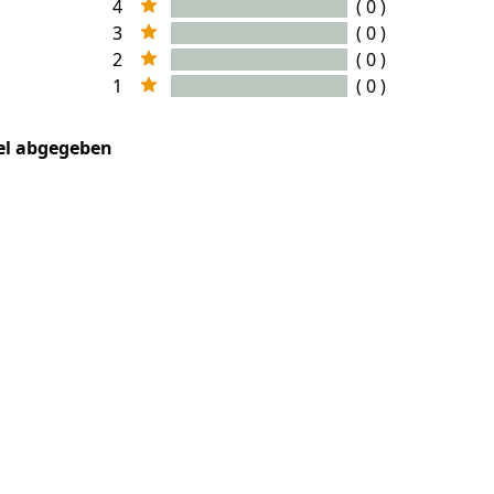
4
( 0 )
3
( 0 )
2
( 0 )
1
( 0 )
kel abgegeben