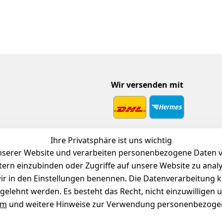
Wir versenden mit
 Download
Ihre Privatsphäre ist uns wichtig
endienst
serer Website und verarbeiten personenbezogene Daten vo
etern einzubinden oder Zugriffe auf unsere Website zu anal
e wir in den Einstellungen benennen. Die Datenverarbeitung 
gelehnt werden. Es besteht das Recht, nicht einzuwilligen 
um
und weitere Hinweise zur Verwendung personenbezogen