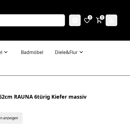
0
0
l
Badmöbel
Diele&Flur
62cm RAUNA 6türig Kiefer massiv
en anzeigen