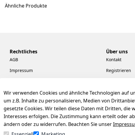
Ähnliche Produkte
Rechtliches
Über uns
AGB
Kontakt
Impressum
Registrieren
Datenschutzerklärung
Kataloge zum
Barrierefreiheitserklärung
Pflege & Kund
Wir verwenden Cookies und ähnliche Technologien auf un
um z.B. Inhalte zu personalisieren, Medien von Drittanbi
Widerrufsrecht
Kiefermöbel
gesetzte Cookies. Wir teilen diese Daten mit Dritten, di
Hilfe
Interesses erfolgen. Die Zustimmung kann erteilt oder ab
ändern oder zu widerrufen. Beachten Sie unser
Impress
Essenziell
Marketing