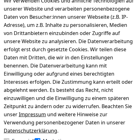
Wir verwenden Cookies und ähnliche Technologien auf
unserer Website und verarbeiten personenbezogene
Daten von Besucher:innen unserer Webseite (z.B. IP-
Adresse), um z.B. Inhalte zu personalisieren, Medien
von Drittanbietern einzubinden oder Zugriffe auf
Rechtliches
Über uns
Wir
Zahle
versenden
bequem per
unsere Website zu analysieren. Die Datenverarbeitung
AGB
Kontakt
mit
erfolgt erst durch gesetzte Cookies. Wir teilen diese
Impressum
Registrieren
Daten mit Dritten, die wir in den Einstellungen
benennen. Die Datenverarbeitung kann mit
Datenschutze
Kataloge zum 
rklärung
Download
Einwilligung oder aufgrund eines berechtigten
Interesses erfolgen. Die Zustimmung kann erteilt oder
Barrierefreihe
Pflege & 
abgelehnt werden. Es besteht das Recht, nicht
itserklärung
Kundendienst
einzuwilligen und die Einwilligung zu einem späteren
Widerrufsrec
Kiefermöbel
Zeitpunkt zu ändern oder zu widerrufen. Beachten Sie
ht
Hilfe
unser
Impressum
und weitere Hinweise zur
Verwendung personenbezogener Daten in unserer
Datenschutzerklärung
.
Vertrag