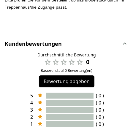
Bitte prüfen Sie vor dem Bestellen, ob das Möbelstück durch Ihr
Treppenhaus/die Zugänge passt.
Kundenbewertungen
Durchschnittliche Bewertung
0
Basierend auf 0 Bewertung(en)
Bewertung abgeben
5
( 0 )
4
( 0 )
3
( 0 )
2
( 0 )
1
( 0 )