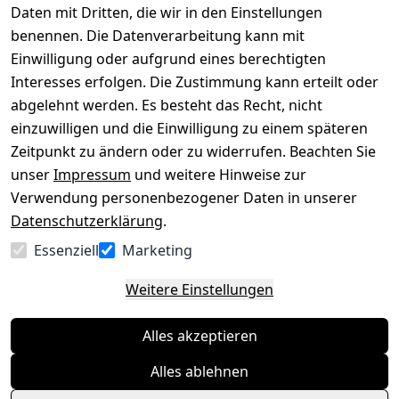
Impressum
Registrieren
Daten mit Dritten, die wir in den Einstellungen
benennen. Die Datenverarbeitung kann mit
Datenschutze
Kataloge zum 
rklärung
Download
Einwilligung oder aufgrund eines berechtigten
Interesses erfolgen. Die Zustimmung kann erteilt oder
Barrierefreihe
Pflege & 
abgelehnt werden. Es besteht das Recht, nicht
itserklärung
Kundendienst
einzuwilligen und die Einwilligung zu einem späteren
Widerrufsrec
Kiefermöbel
Zeitpunkt zu ändern oder zu widerrufen. Beachten Sie
ht
Hilfe
unser
Impressum
und weitere Hinweise zur
Verwendung personenbezogener Daten in unserer
Datenschutzerklärung
.
Vertrag
Essenziell
Marketing
widerrufen
Weitere Einstellungen
Alles akzeptieren
Alles ablehnen