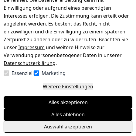
benennen. Die Datenverarbeitung kann mit
rklärung
Download
Einwilligung oder aufgrund eines berechtigten
Interesses erfolgen. Die Zustimmung kann erteilt oder
Barrierefreihe
Pflege & 
abgelehnt werden. Es besteht das Recht, nicht
itserklärung
Kundendienst
einzuwilligen und die Einwilligung zu einem späteren
Widerrufsrec
Kiefermöbel
Zeitpunkt zu ändern oder zu widerrufen. Beachten Sie
ht
Hilfe
unser
Impressum
und weitere Hinweise zur
Verwendung personenbezogener Daten in unserer
Datenschutzerklärung
.
Vertrag
Essenziell
Marketing
widerrufen
Weitere Einstellungen
Alles akzeptieren
Alles ablehnen
Auswahl akzeptieren
© Massivholzmöbel Experte 2026