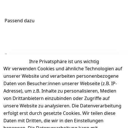
Passend dazu
Ähnliche Produkte
Ihre Privatsphäre ist uns wichtig
Wir verwenden Cookies und ähnliche Technologien auf
unserer Website und verarbeiten personenbezogene
Daten von Besucher:innen unserer Webseite (z.B. IP-
Adresse), um z.B. Inhalte zu personalisieren, Medien
von Drittanbietern einzubinden oder Zugriffe auf
Rechtliches
Über uns
Wir
Zahle
versenden
bequem per
unsere Website zu analysieren. Die Datenverarbeitung
AGB
Kontakt
mit
erfolgt erst durch gesetzte Cookies. Wir teilen diese
Impressum
Registrieren
Daten mit Dritten, die wir in den Einstellungen
Datenschutze
Kataloge zum 