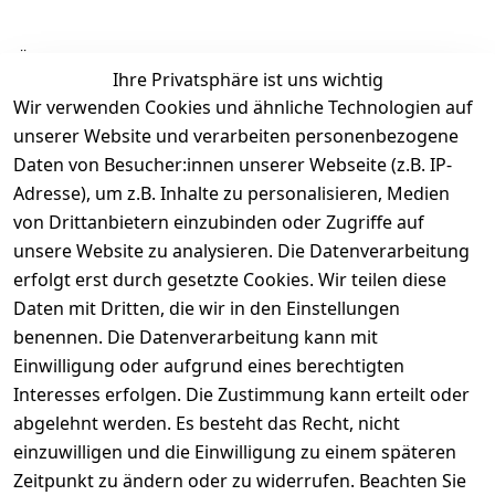
Ähnliche Produkte
Ihre Privatsphäre ist uns wichtig
Wir verwenden Cookies und ähnliche Technologien auf
unserer Website und verarbeiten personenbezogene
Daten von Besucher:innen unserer Webseite (z.B. IP-
Adresse), um z.B. Inhalte zu personalisieren, Medien
von Drittanbietern einzubinden oder Zugriffe auf
Rechtliches
Über uns
Wir
Zahle
versenden
bequem per
unsere Website zu analysieren. Die Datenverarbeitung
AGB
Kontakt
mit
erfolgt erst durch gesetzte Cookies. Wir teilen diese
Impressum
Registrieren
Daten mit Dritten, die wir in den Einstellungen
benennen. Die Datenverarbeitung kann mit
Datenschutze
Kataloge zum 
rklärung
Download
Einwilligung oder aufgrund eines berechtigten
Interesses erfolgen. Die Zustimmung kann erteilt oder
Barrierefreihe
Pflege & 
abgelehnt werden. Es besteht das Recht, nicht
itserklärung
Kundendienst
einzuwilligen und die Einwilligung zu einem späteren
Widerrufsrec
Kiefermöbel
Zeitpunkt zu ändern oder zu widerrufen. Beachten Sie
ht