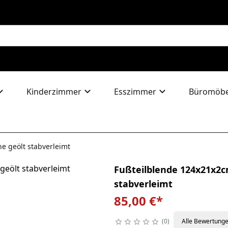
Kinderzimmer
Esszimmer
Büromöbe
e geölt stabverleimt
Fußteilblende 124x21x2c
stabverleimt
85,00 €
*
0
Alle Bewertung