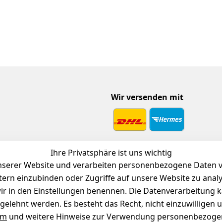
Wir versenden mit
 Download
Ihre Privatsphäre ist uns wichtig
endienst
serer Website und verarbeiten personenbezogene Daten vo
etern einzubinden oder Zugriffe auf unsere Website zu anal
e wir in den Einstellungen benennen. Die Datenverarbeitung 
gelehnt werden. Es besteht das Recht, nicht einzuwilligen 
um
und weitere Hinweise zur Verwendung personenbezogen