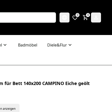
0
0
l
Badmöbel
Diele&Flur
m für Bett 140x200 CAMPINO Eiche geölt
en anzeigen