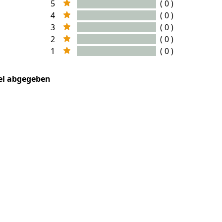
5
( 0 )
4
( 0 )
3
( 0 )
2
( 0 )
1
( 0 )
kel abgegeben