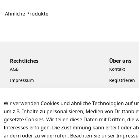
Ähnliche Produkte
Rechtliches
Über uns
AGB
Kontakt
Impressum
Registrieren
Datenschutzerklärung
Kataloge zum
Barrierefreiheitserklärung
Pflege & Kund
Wir verwenden Cookies und ähnliche Technologien auf un
um z.B. Inhalte zu personalisieren, Medien von Drittanbi
Widerrufsrecht
Kiefermöbel
gesetzte Cookies. Wir teilen diese Daten mit Dritten, di
Hilfe
Interesses erfolgen. Die Zustimmung kann erteilt oder ab
ändern oder zu widerrufen. Beachten Sie unser
Impress