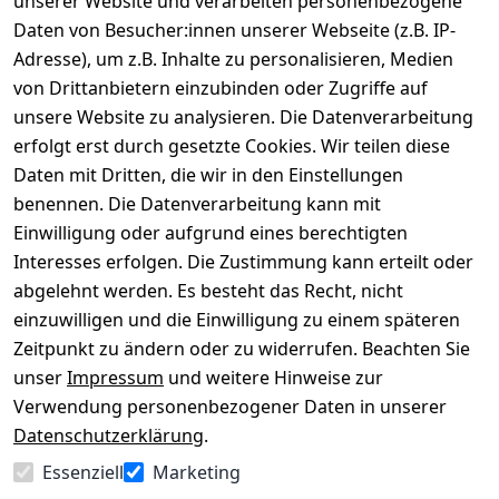
unserer Website und verarbeiten personenbezogene
Daten von Besucher:innen unserer Webseite (z.B. IP-
Adresse), um z.B. Inhalte zu personalisieren, Medien
von Drittanbietern einzubinden oder Zugriffe auf
Rechtliches
Über uns
Wir
Zahle
versenden
bequem per
unsere Website zu analysieren. Die Datenverarbeitung
AGB
Kontakt
mit
erfolgt erst durch gesetzte Cookies. Wir teilen diese
Impressum
Registrieren
Daten mit Dritten, die wir in den Einstellungen
benennen. Die Datenverarbeitung kann mit
Datenschutze
Kataloge zum 
rklärung
Download
Einwilligung oder aufgrund eines berechtigten
Interesses erfolgen. Die Zustimmung kann erteilt oder
Barrierefreihe
Pflege & 
abgelehnt werden. Es besteht das Recht, nicht
itserklärung
Kundendienst
einzuwilligen und die Einwilligung zu einem späteren
Widerrufsrec
Kiefermöbel
Zeitpunkt zu ändern oder zu widerrufen. Beachten Sie
ht
Hilfe
unser
Impressum
und weitere Hinweise zur
Verwendung personenbezogener Daten in unserer
Datenschutzerklärung
.
Vertrag
Essenziell
Marketing
widerrufen