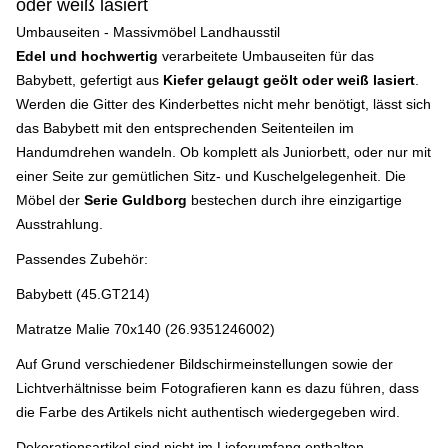
oder weiß lasiert
Umbauseiten - Massivmöbel Landhausstil
Edel und hochwertig
verarbeitete Umbauseiten für das
Babybett, gefertigt aus
Kiefe
r gelaugt geölt oder weiß lasiert
.
Werden die Gitter des Kinderbettes nicht mehr benötigt, lässt sich
das Babybett mit den entsprechenden Seitenteilen im
Handumdrehen wandeln. Ob komplett als Juniorbett, oder nur mit
einer Seite zur gemütlichen Sitz- und Kuschelgelegenheit. Die
Möbel der
Serie Guldborg
bestechen durch ihre
einzigartige
Ausstrahlung.
Passendes Zubehör:
Babybett (45.GT214)
Matratze Malie 70x140 (26.9351246002)
Auf Grund verschiedener Bildschirmeinstellungen sowie der
Lichtverhältnisse beim Fotografieren kann es dazu führen, dass
die Farbe des Artikels nicht authentisch wiedergegeben wird.
Dekorationsartikel sind nicht im Lieferumfang enthalten.