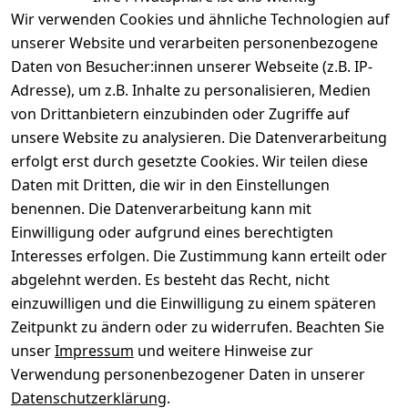
Wir verwenden Cookies und ähnliche Technologien auf
unserer Website und verarbeiten personenbezogene
Daten von Besucher:innen unserer Webseite (z.B. IP-
Adresse), um z.B. Inhalte zu personalisieren, Medien
von Drittanbietern einzubinden oder Zugriffe auf
Rechtliches
Über uns
Wir
Zahle
versenden
bequem per
unsere Website zu analysieren. Die Datenverarbeitung
AGB
Kontakt
mit
erfolgt erst durch gesetzte Cookies. Wir teilen diese
Impressum
Registrieren
Daten mit Dritten, die wir in den Einstellungen
benennen. Die Datenverarbeitung kann mit
Datenschutze
Kataloge zum 
rklärung
Download
Einwilligung oder aufgrund eines berechtigten
Interesses erfolgen. Die Zustimmung kann erteilt oder
Barrierefreihe
Pflege & 
abgelehnt werden. Es besteht das Recht, nicht
itserklärung
Kundendienst
einzuwilligen und die Einwilligung zu einem späteren
Widerrufsrec
Kiefermöbel
Zeitpunkt zu ändern oder zu widerrufen. Beachten Sie
ht
Hilfe
unser
Impressum
und weitere Hinweise zur
Verwendung personenbezogener Daten in unserer
Datenschutzerklärung
.