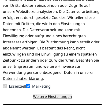
von Drittanbietern einzubinden oder Zugriffe auf
Rechtliches
Über uns
Wir
Zahle
versenden
bequem per
unsere Website zu analysieren. Die Datenverarbeitung
AGB
Kontakt
mit
erfolgt erst durch gesetzte Cookies. Wir teilen diese
Impressum
Registrieren
Daten mit Dritten, die wir in den Einstellungen
benennen. Die Datenverarbeitung kann mit
Datenschutze
Kataloge zum 
rklärung
Download
Einwilligung oder aufgrund eines berechtigten
Interesses erfolgen. Die Zustimmung kann erteilt oder
Barrierefreihe
Pflege & 
abgelehnt werden. Es besteht das Recht, nicht
itserklärung
Kundendienst
einzuwilligen und die Einwilligung zu einem späteren
Widerrufsrec
Kiefermöbel
Zeitpunkt zu ändern oder zu widerrufen. Beachten Sie
ht
Hilfe
unser
Impressum
und weitere Hinweise zur
Verwendung personenbezogener Daten in unserer
Datenschutzerklärung
.
Vertrag
Essenziell
Marketing
widerrufen
Weitere Einstellungen