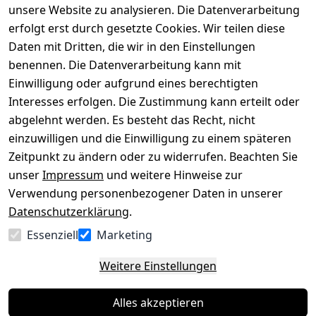
versenden
bequem per
unsere Website zu analysieren. Die Datenverarbeitung
AGB
Kontakt
mit
erfolgt erst durch gesetzte Cookies. Wir teilen diese
Impressum
Registrieren
Daten mit Dritten, die wir in den Einstellungen
benennen. Die Datenverarbeitung kann mit
Datenschutze
Kataloge zum 
rklärung
Download
Einwilligung oder aufgrund eines berechtigten
Interesses erfolgen. Die Zustimmung kann erteilt oder
Barrierefreihe
Pflege & 
abgelehnt werden. Es besteht das Recht, nicht
itserklärung
Kundendienst
einzuwilligen und die Einwilligung zu einem späteren
Widerrufsrec
Kiefermöbel
Zeitpunkt zu ändern oder zu widerrufen. Beachten Sie
ht
Hilfe
unser
Impressum
und weitere Hinweise zur
Verwendung personenbezogener Daten in unserer
Datenschutzerklärung
.
Vertrag
Essenziell
Marketing
widerrufen
Weitere Einstellungen
Alles akzeptieren