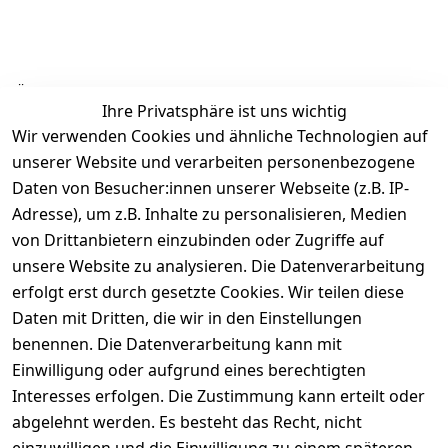
Ähnliche Produkte
Ihre Privatsphäre ist uns wichtig
Wir verwenden Cookies und ähnliche Technologien auf
unserer Website und verarbeiten personenbezogene
Daten von Besucher:innen unserer Webseite (z.B. IP-
Adresse), um z.B. Inhalte zu personalisieren, Medien
von Drittanbietern einzubinden oder Zugriffe auf
Rechtliches
Über uns
Wir
Zahle
versenden
bequem per
unsere Website zu analysieren. Die Datenverarbeitung
AGB
Kontakt
mit
erfolgt erst durch gesetzte Cookies. Wir teilen diese
Impressum
Registrieren
Daten mit Dritten, die wir in den Einstellungen
benennen. Die Datenverarbeitung kann mit
Datenschutze
Kataloge zum 
rklärung
Download
Einwilligung oder aufgrund eines berechtigten
Interesses erfolgen. Die Zustimmung kann erteilt oder
Barrierefreihe
Pflege & 
abgelehnt werden. Es besteht das Recht, nicht
itserklärung
Kundendienst