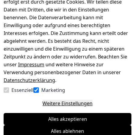
erfolgt erst durch gesetzte Cookies. Wir teilen diese
Impressum
Registrieren
Daten mit Dritten, die wir in den Einstellungen
benennen. Die Datenverarbeitung kann mit
Datenschutze
Kataloge zum 
rklärung
Download
Einwilligung oder aufgrund eines berechtigten
Interesses erfolgen. Die Zustimmung kann erteilt oder
Barrierefreihe
Pflege & 
abgelehnt werden. Es besteht das Recht, nicht
itserklärung
Kundendienst
einzuwilligen und die Einwilligung zu einem späteren
Widerrufsrec
Kiefermöbel
Zeitpunkt zu ändern oder zu widerrufen. Beachten Sie
ht
Hilfe
unser
Impressum
und weitere Hinweise zur
Verwendung personenbezogener Daten in unserer
Datenschutzerklärung
.
Vertrag
Essenziell
Marketing
widerrufen
Weitere Einstellungen
Alles akzeptieren
Alles ablehnen