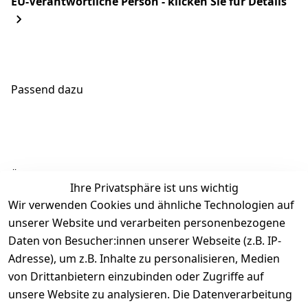
EU-Verantwortliche Person - klicken Sie für Details
Passend dazu
Ähnliche Produkte
Ihre Privatsphäre ist uns wichtig
Wir verwenden Cookies und ähnliche Technologien auf
unserer Website und verarbeiten personenbezogene
Daten von Besucher:innen unserer Webseite (z.B. IP-
Adresse), um z.B. Inhalte zu personalisieren, Medien
von Drittanbietern einzubinden oder Zugriffe auf
Rechtliches
Über uns
Wir
Zahle
versenden
bequem per
unsere Website zu analysieren. Die Datenverarbeitung
AGB
Kontakt
mit