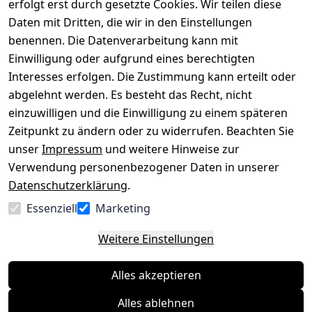
erfolgt erst durch gesetzte Cookies. Wir teilen diese
Impressum
Registrieren
Daten mit Dritten, die wir in den Einstellungen
benennen. Die Datenverarbeitung kann mit
Datenschutze
Kataloge zum 
rklärung
Download
Einwilligung oder aufgrund eines berechtigten
Interesses erfolgen. Die Zustimmung kann erteilt oder
Barrierefreihe
Pflege & 
abgelehnt werden. Es besteht das Recht, nicht
itserklärung
Kundendienst
einzuwilligen und die Einwilligung zu einem späteren
Widerrufsrec
Kiefermöbel
Zeitpunkt zu ändern oder zu widerrufen. Beachten Sie
ht
Hilfe
unser
Impressum
und weitere Hinweise zur
Verwendung personenbezogener Daten in unserer
Datenschutzerklärung
.
Vertrag
Essenziell
Marketing
widerrufen
Weitere Einstellungen
Alles akzeptieren
Alles ablehnen