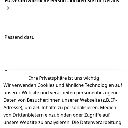
EU-Verantwortliche Person - klicken Sie für Details
Passend dazu
Ähnliche Produkte
Ihre Privatsphäre ist uns wichtig
Wir verwenden Cookies und ähnliche Technologien auf
unserer Website und verarbeiten personenbezogene
Daten von Besucher:innen unserer Webseite (z.B. IP-
Adresse), um z.B. Inhalte zu personalisieren, Medien
von Drittanbietern einzubinden oder Zugriffe auf
Rechtliches
Über uns
Wir
Zahle
versenden
bequem per
unsere Website zu analysieren. Die Datenverarbeitung
AGB
Kontakt
mit