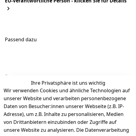
EU-Verantwortliche Person - klicken Sie für Details
Passend dazu
Ähnliche Produkte
Ihre Privatsphäre ist uns wichtig
Wir verwenden Cookies und ähnliche Technologien auf
unserer Website und verarbeiten personenbezogene
Daten von Besucher:innen unserer Webseite (z.B. IP-
Adresse), um z.B. Inhalte zu personalisieren, Medien
von Drittanbietern einzubinden oder Zugriffe auf
Rechtliches
Über uns
Wir
Zahle
versenden
bequem per
unsere Website zu analysieren. Die Datenverarbeitung
AGB
Kontakt
mit