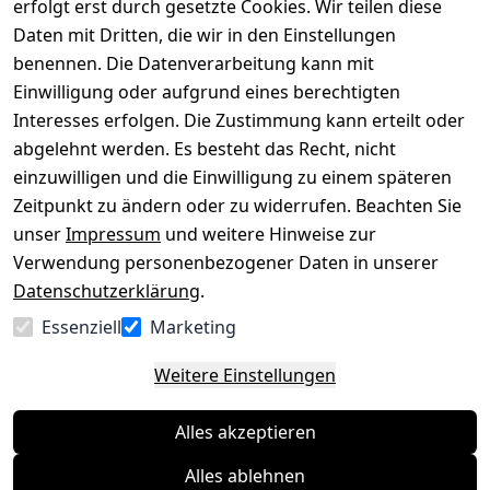
erfolgt erst durch gesetzte Cookies. Wir teilen diese
Impressum
Registrieren
Daten mit Dritten, die wir in den Einstellungen
benennen. Die Datenverarbeitung kann mit
Datenschutze
Kataloge zum 
rklärung
Download
Einwilligung oder aufgrund eines berechtigten
Interesses erfolgen. Die Zustimmung kann erteilt oder
Barrierefreihe
Pflege & 
abgelehnt werden. Es besteht das Recht, nicht
itserklärung
Kundendienst
einzuwilligen und die Einwilligung zu einem späteren
Widerrufsrec
Kiefermöbel
Zeitpunkt zu ändern oder zu widerrufen. Beachten Sie
ht
Hilfe
unser
Impressum
und weitere Hinweise zur
Verwendung personenbezogener Daten in unserer
Datenschutzerklärung
.
Vertrag
Essenziell
Marketing
widerrufen
Weitere Einstellungen
Alles akzeptieren
Alles ablehnen