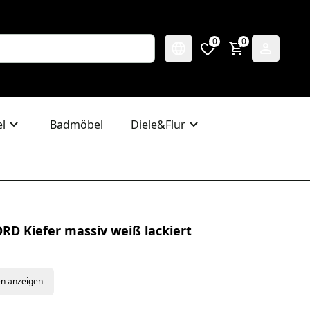
0
0
l
Badmöbel
Diele&Flur
RD Kiefer massiv weiß lackiert
en anzeigen