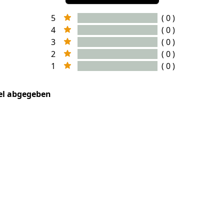
5
( 0 )
4
( 0 )
3
( 0 )
2
( 0 )
1
( 0 )
kel abgegeben