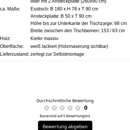
oder mit 2 Ansteckplatte (260x90 cm)
ca. Maße:
Esstisch: B 180 x H 78 x T 90 cm
Ansteckplatte: B 50 x T 90 cm
Höhe bis zur Unterkante der Tischzarge: 68 cm
Breite zwischen den Tischbeinen: 153 / 63 cm
Holz:
Kiefer massiv
Oberfläche:
weiß lackiert (Holzmaserung sichtbar)
Lieferzustand:
zerlegt zur Selbstmontage
Durchschnittliche Bewertung
0
Basierend auf 0 Bewertung(en)
Bewertung abgeben