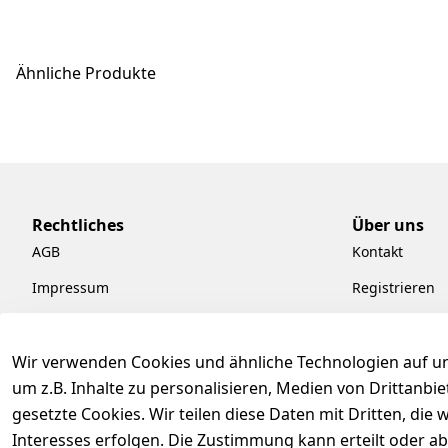
Ähnliche Produkte
Rechtliches
Über uns
AGB
Kontakt
Impressum
Registrieren
Datenschutzerklärung
Kataloge zum
Barrierefreiheitserklärung
Pflege & Kund
Wir verwenden Cookies und ähnliche Technologien auf un
um z.B. Inhalte zu personalisieren, Medien von Drittanbi
Widerrufsrecht
Kiefermöbel
gesetzte Cookies. Wir teilen diese Daten mit Dritten, di
Hilfe
Interesses erfolgen. Die Zustimmung kann erteilt oder ab