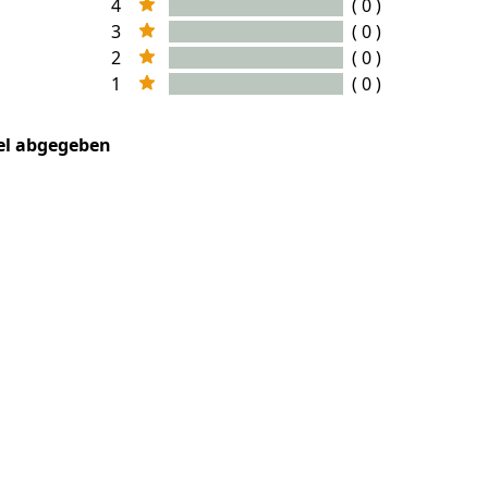
4
( 0 )
3
( 0 )
2
( 0 )
1
( 0 )
kel abgegeben