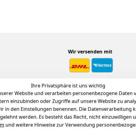
Wir versenden mit
 Download
Ihre Privatsphäre ist uns wichtig
endienst
serer Website und verarbeiten personenbezogene Daten vo
etern einzubinden oder Zugriffe auf unsere Website zu anal
e wir in den Einstellungen benennen. Die Datenverarbeitung 
gelehnt werden. Es besteht das Recht, nicht einzuwilligen 
um
und weitere Hinweise zur Verwendung personenbezogen