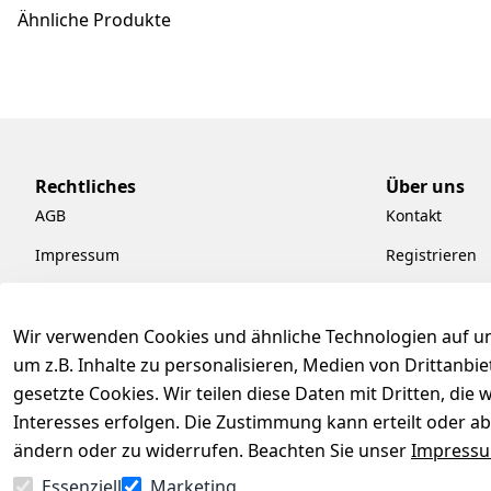
Ähnliche Produkte
Rechtliches
Über uns
AGB
Kontakt
Impressum
Registrieren
Datenschutzerklärung
Kataloge zum
Barrierefreiheitserklärung
Pflege & Kund
Wir verwenden Cookies und ähnliche Technologien auf un
um z.B. Inhalte zu personalisieren, Medien von Drittanbi
Widerrufsrecht
Kiefermöbel
gesetzte Cookies. Wir teilen diese Daten mit Dritten, di
Hilfe
Interesses erfolgen. Die Zustimmung kann erteilt oder ab
ändern oder zu widerrufen. Beachten Sie unser
Impress
Essenziell
Marketing