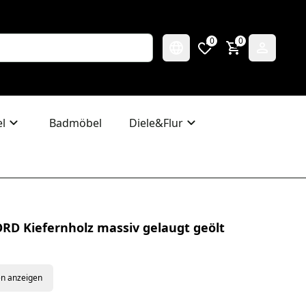
0
0
l
Badmöbel
Diele&Flur
ORD Kiefernholz massiv gelaugt geölt
en anzeigen