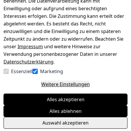
benennen. Die Datenverarbeitung kann mit
Datenschutze
Kataloge zum 
rklärung
Download
Einwilligung oder aufgrund eines berechtigten
Interesses erfolgen. Die Zustimmung kann erteilt oder
Barrierefreihe
Pflege & 
abgelehnt werden. Es besteht das Recht, nicht
itserklärung
Kundendienst
einzuwilligen und die Einwilligung zu einem späteren
Widerrufsrec
Kiefermöbel
Zeitpunkt zu ändern oder zu widerrufen. Beachten Sie
ht
Hilfe
unser
Impressum
und weitere Hinweise zur
Verwendung personenbezogener Daten in unserer
Datenschutzerklärung
.
Vertrag
Essenziell
Marketing
widerrufen
Weitere Einstellungen
Alles akzeptieren
Alles ablehnen
Auswahl akzeptieren
© Massivholzmöbel Experte 2026