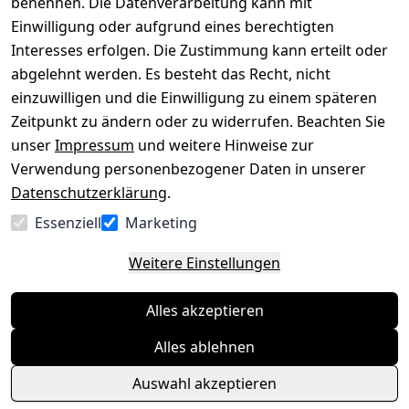
benennen. Die Datenverarbeitung kann mit
Datenschutze
Kataloge zum 
rklärung
Download
Einwilligung oder aufgrund eines berechtigten
Interesses erfolgen. Die Zustimmung kann erteilt oder
Barrierefreihe
Pflege & 
abgelehnt werden. Es besteht das Recht, nicht
itserklärung
Kundendienst
einzuwilligen und die Einwilligung zu einem späteren
Widerrufsrec
Kiefermöbel
Zeitpunkt zu ändern oder zu widerrufen. Beachten Sie
ht
Hilfe
unser
Impressum
und weitere Hinweise zur
Verwendung personenbezogener Daten in unserer
Datenschutzerklärung
.
Vertrag
Essenziell
Marketing
widerrufen
Weitere Einstellungen
Alles akzeptieren
Alles ablehnen
Auswahl akzeptieren
© Massivholzmöbel Experte 2026