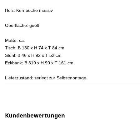
Holz:
Kernbuche massiv
Oberfläche:
geölt
Maße:
ca.
Tisch: B 130 x H 74 x T 84 cm
Stuhl: B 46 x H 92 x T 52 cm
Eckbank: B 319 x H 90 x T 161 cm
Lieferzustand:
zerlegt zur Selbstmontage
Kundenbewertungen