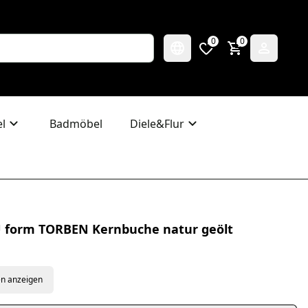
0
0
l
Badmöbel
Diele&Flur
U form TORBEN Kernbuche natur geölt
en anzeigen