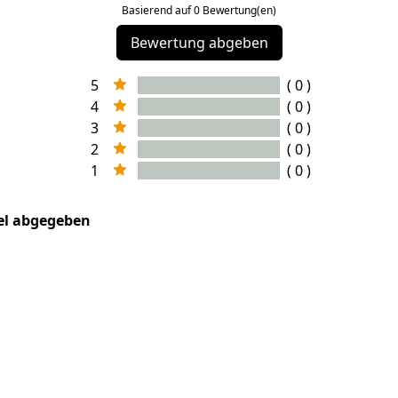
Basierend auf 0 Bewertung(en)
Bewertung abgeben
5
( 0 )
4
( 0 )
3
( 0 )
2
( 0 )
1
( 0 )
kel abgegeben