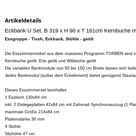
Artikeldetails
Eckbank U Set. B 319 x H 90 x T 161cm Kernbuche ma
Essgruppe - Tisch, Eckbank, Stühle - geölt
Die Esszimmermöbel aus dem massiven Programm TORBEN sind in 8 versc
Kernbuche geölt, Erle geölt und Wildeiche geölt.
Die variablen Bankmodule von 50 bis 150 cm Breite lassen sich bel
Jedes Bankmodul (außer dem Eckelement) bietet genügend Staura
Dieses Esszimmerset beinhaltet:
1 Esstisch 130x84 cm
inkl. 2 Einlegeplatten 42x84 cm mit Zahnrad-Synchronauszug (1 Plat
maximale Größe 214x84 cm
Plattenstärke 30 mm
4 Stühle
Sitzhöhe 47 cm