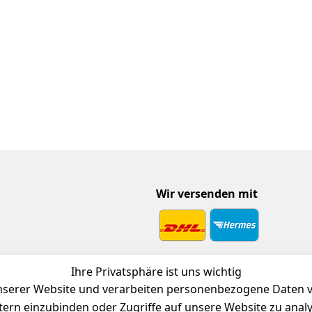
Wir versenden mit
 Download
Ihre Privatsphäre ist uns wichtig
endienst
serer Website und verarbeiten personenbezogene Daten vo
etern einzubinden oder Zugriffe auf unsere Website zu anal