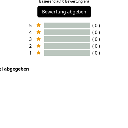
Basierend auf 0 Bewertung(en)
Bewertung abgeben
5
( 0 )
4
( 0 )
3
( 0 )
2
( 0 )
1
( 0 )
kel abgegeben