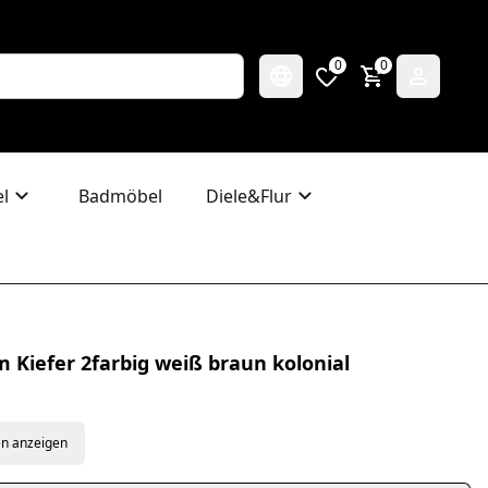
0
0
l
Badmöbel
Diele&Flur
 Kiefer 2farbig weiß braun kolonial
en anzeigen