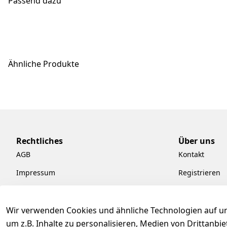
Passend dazu
Ähnliche Produkte
Rechtliches
Über uns
AGB
Kontakt
Impressum
Registrieren
Datenschutzerklärung
Kataloge zum
Barrierefreiheitserklärung
Pflege & Kund
Wir verwenden Cookies und ähnliche Technologien auf un
um z.B. Inhalte zu personalisieren, Medien von Drittanbi