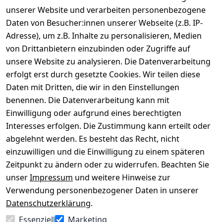
unserer Website und verarbeiten personenbezogene
Daten von Besucher:innen unserer Webseite (z.B. IP-
Adresse), um z.B. Inhalte zu personalisieren, Medien
von Drittanbietern einzubinden oder Zugriffe auf
Rechtliches
Über uns
Wir
Zahle
versenden
bequem per
unsere Website zu analysieren. Die Datenverarbeitung
AGB
Kontakt
mit
erfolgt erst durch gesetzte Cookies. Wir teilen diese
Impressum
Registrieren
Daten mit Dritten, die wir in den Einstellungen
benennen. Die Datenverarbeitung kann mit
Datenschutze
Kataloge zum 
rklärung
Download
Einwilligung oder aufgrund eines berechtigten
Interesses erfolgen. Die Zustimmung kann erteilt oder
Barrierefreihe
Pflege & 
abgelehnt werden. Es besteht das Recht, nicht
itserklärung
Kundendienst
einzuwilligen und die Einwilligung zu einem späteren
Widerrufsrec
Kiefermöbel
Zeitpunkt zu ändern oder zu widerrufen. Beachten Sie
ht
Hilfe
unser
Impressum
und weitere Hinweise zur
Verwendung personenbezogener Daten in unserer
Datenschutzerklärung
.
Vertrag
Essenziell
Marketing