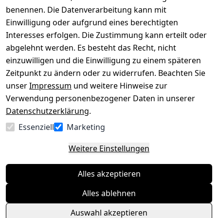
benennen. Die Datenverarbeitung kann mit
Datenschutze
Kataloge zum 
rklärung
Download
Einwilligung oder aufgrund eines berechtigten
Interesses erfolgen. Die Zustimmung kann erteilt oder
Barrierefreihe
Pflege & 
abgelehnt werden. Es besteht das Recht, nicht
itserklärung
Kundendienst
einzuwilligen und die Einwilligung zu einem späteren
Widerrufsrec
Kiefermöbel
Zeitpunkt zu ändern oder zu widerrufen. Beachten Sie
ht
Hilfe
unser
Impressum
und weitere Hinweise zur
Verwendung personenbezogener Daten in unserer
Datenschutzerklärung
.
Vertrag
Essenziell
Marketing
widerrufen
Weitere Einstellungen
Alles akzeptieren
Alles ablehnen
Auswahl akzeptieren
© Massivholzmöbel Experte 2026