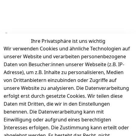
Ähnliche Produkte
Ihre Privatsphäre ist uns wichtig
Wir verwenden Cookies und ähnliche Technologien auf
unserer Website und verarbeiten personenbezogene
Daten von Besucher:innen unserer Webseite (z.B. IP-
Adresse), um z.B. Inhalte zu personalisieren, Medien
von Drittanbietern einzubinden oder Zugriffe auf
Rechtliches
Über uns
Wir
Zahle
versenden
bequem per
unsere Website zu analysieren. Die Datenverarbeitung
AGB
Kontakt
mit
erfolgt erst durch gesetzte Cookies. Wir teilen diese
Impressum
Registrieren
Daten mit Dritten, die wir in den Einstellungen
benennen. Die Datenverarbeitung kann mit
Datenschutze
Kataloge zum 
rklärung
Download
Einwilligung oder aufgrund eines berechtigten
Interesses erfolgen. Die Zustimmung kann erteilt oder
Barrierefreihe
Pflege & 
abgelehnt werden. Es besteht das Recht, nicht
itserklärung
Kundendienst