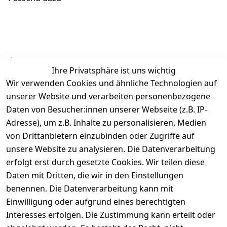
Ähnliche Produkte
Ihre Privatsphäre ist uns wichtig
Wir verwenden Cookies und ähnliche Technologien auf
unserer Website und verarbeiten personenbezogene
Daten von Besucher:innen unserer Webseite (z.B. IP-
Adresse), um z.B. Inhalte zu personalisieren, Medien
von Drittanbietern einzubinden oder Zugriffe auf
Rechtliches
Über uns
Wir
Zahle
versenden
bequem per
unsere Website zu analysieren. Die Datenverarbeitung
AGB
Kontakt
mit
erfolgt erst durch gesetzte Cookies. Wir teilen diese
Impressum
Registrieren
Daten mit Dritten, die wir in den Einstellungen
benennen. Die Datenverarbeitung kann mit
Datenschutze
Kataloge zum 
rklärung
Download
Einwilligung oder aufgrund eines berechtigten
Interesses erfolgen. Die Zustimmung kann erteilt oder
Barrierefreihe
Pflege & 