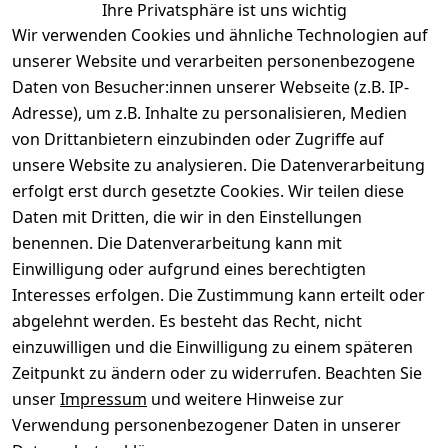
Ihre Privatsphäre ist uns wichtig
Wir verwenden Cookies und ähnliche Technologien auf
unserer Website und verarbeiten personenbezogene
Daten von Besucher:innen unserer Webseite (z.B. IP-
Adresse), um z.B. Inhalte zu personalisieren, Medien
von Drittanbietern einzubinden oder Zugriffe auf
Rechtliches
Über uns
Wir
Zahle
versenden
bequem per
unsere Website zu analysieren. Die Datenverarbeitung
AGB
Kontakt
mit
erfolgt erst durch gesetzte Cookies. Wir teilen diese
Impressum
Registrieren
Daten mit Dritten, die wir in den Einstellungen
benennen. Die Datenverarbeitung kann mit
Datenschutze
Kataloge zum 
rklärung
Download
Einwilligung oder aufgrund eines berechtigten
Interesses erfolgen. Die Zustimmung kann erteilt oder
Barrierefreihe
Pflege & 
abgelehnt werden. Es besteht das Recht, nicht
itserklärung
Kundendienst
einzuwilligen und die Einwilligung zu einem späteren
Widerrufsrec
Kiefermöbel
Zeitpunkt zu ändern oder zu widerrufen. Beachten Sie
ht
Hilfe
unser
Impressum
und weitere Hinweise zur
Verwendung personenbezogener Daten in unserer