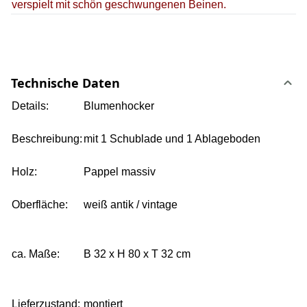
verspielt mit schön geschwungenen Beinen.
Technische Daten
Details:
Blumenhocker
Beschreibung:
mit 1 Schublade und 1 Ablageboden
Holz:
Pappel massiv
Oberfläche:
weiß antik / vintage
ca. Maße:
B
32 x
H
80 x
T
32 cm
Lieferzustand:
montiert