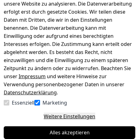
versenden
bequem per
unsere Website zu analysieren. Die Datenverarbeitung
AGB
Kontakt
mit
erfolgt erst durch gesetzte Cookies. Wir teilen diese
Impressum
Registrieren
Daten mit Dritten, die wir in den Einstellungen
benennen. Die Datenverarbeitung kann mit
Datenschutze
Kataloge zum 
rklärung
Download
Einwilligung oder aufgrund eines berechtigten
Interesses erfolgen. Die Zustimmung kann erteilt oder
Barrierefreihe
Pflege & 
abgelehnt werden. Es besteht das Recht, nicht
itserklärung
Kundendienst
einzuwilligen und die Einwilligung zu einem späteren
Widerrufsrec
Kiefermöbel
Zeitpunkt zu ändern oder zu widerrufen. Beachten Sie
ht
Hilfe
unser
Impressum
und weitere Hinweise zur
Verwendung personenbezogener Daten in unserer
Datenschutzerklärung
.
Vertrag
Essenziell
Marketing
widerrufen
Weitere Einstellungen
Alles akzeptieren