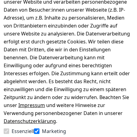
unserer Website und verarbeiten personenbezogene
Daten von Besucher:innen unserer Webseite (z.B. IP-
Adresse), um z.B. Inhalte zu personalisieren, Medien
von Drittanbietern einzubinden oder Zugriffe auf
Rechtliches
Über uns
Wir
Zahle
versenden
bequem per
unsere Website zu analysieren. Die Datenverarbeitung
AGB
Kontakt
mit
erfolgt erst durch gesetzte Cookies. Wir teilen diese
Impressum
Registrieren
Daten mit Dritten, die wir in den Einstellungen
benennen. Die Datenverarbeitung kann mit
Datenschutze
Kataloge zum 
rklärung
Download
Einwilligung oder aufgrund eines berechtigten
Interesses erfolgen. Die Zustimmung kann erteilt oder
Barrierefreihe
Pflege & 
abgelehnt werden. Es besteht das Recht, nicht
itserklärung
Kundendienst
einzuwilligen und die Einwilligung zu einem späteren
Widerrufsrec
Kiefermöbel
Zeitpunkt zu ändern oder zu widerrufen. Beachten Sie
ht
Hilfe
unser
Impressum
und weitere Hinweise zur
Verwendung personenbezogener Daten in unserer
Datenschutzerklärung
.
Vertrag
Essenziell
Marketing
widerrufen