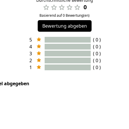
Durchschnittliche Bewertung
0
Basierend auf 0 Bewertung(en)
Bewertung abgeben
5
( 0 )
4
( 0 )
3
( 0 )
2
( 0 )
1
( 0 )
kel abgegeben