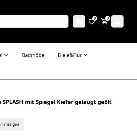
0
0
l
Badmöbel
Diele&Flur
SPLASH mit Spiegel Kiefer gelaugt geölt
en anzeigen