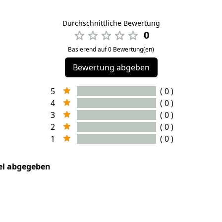
Durchschnittliche Bewertung
0
Basierend auf 0 Bewertung(en)
Bewertung abgeben
5
( 0 )
4
( 0 )
3
( 0 )
2
( 0 )
1
( 0 )
kel abgegeben