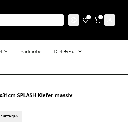
0
0
l
Badmöbel
Diele&Flur
x31cm SPLASH Kiefer massiv
en anzeigen