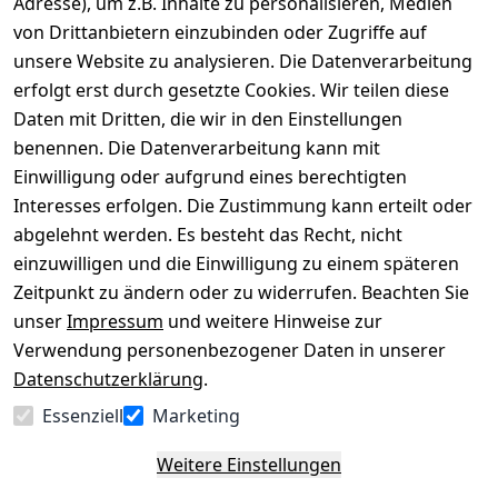
Adresse), um z.B. Inhalte zu personalisieren, Medien
von Drittanbietern einzubinden oder Zugriffe auf
Rechtliches
Über uns
Wir
Zahle
versenden
bequem per
unsere Website zu analysieren. Die Datenverarbeitung
AGB
Kontakt
mit
erfolgt erst durch gesetzte Cookies. Wir teilen diese
Impressum
Registrieren
Daten mit Dritten, die wir in den Einstellungen
benennen. Die Datenverarbeitung kann mit
Datenschutze
Kataloge zum 
rklärung
Download
Einwilligung oder aufgrund eines berechtigten
Interesses erfolgen. Die Zustimmung kann erteilt oder
Barrierefreihe
Pflege & 
abgelehnt werden. Es besteht das Recht, nicht
itserklärung
Kundendienst
einzuwilligen und die Einwilligung zu einem späteren
Widerrufsrec
Kiefermöbel
Zeitpunkt zu ändern oder zu widerrufen. Beachten Sie
ht
Hilfe
unser
Impressum
und weitere Hinweise zur
Verwendung personenbezogener Daten in unserer
Datenschutzerklärung
.
Vertrag
Essenziell
Marketing
widerrufen
Weitere Einstellungen