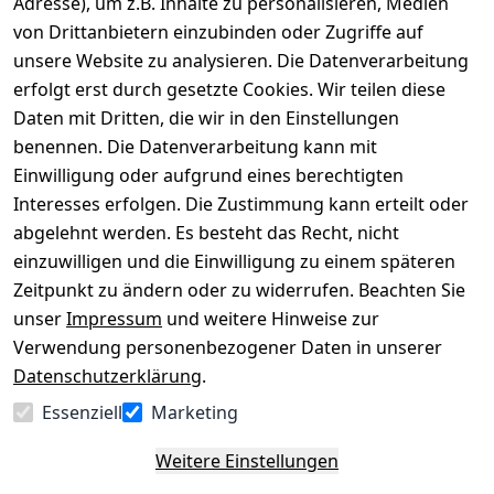
Adresse), um z.B. Inhalte zu personalisieren, Medien
von Drittanbietern einzubinden oder Zugriffe auf
Rechtliches
Über uns
Wir
Zahle
versenden
bequem per
unsere Website zu analysieren. Die Datenverarbeitung
AGB
Kontakt
mit
erfolgt erst durch gesetzte Cookies. Wir teilen diese
Impressum
Registrieren
Daten mit Dritten, die wir in den Einstellungen
benennen. Die Datenverarbeitung kann mit
Datenschutze
Kataloge zum 
rklärung
Download
Einwilligung oder aufgrund eines berechtigten
Interesses erfolgen. Die Zustimmung kann erteilt oder
Barrierefreihe
Pflege & 
abgelehnt werden. Es besteht das Recht, nicht
itserklärung
Kundendienst
einzuwilligen und die Einwilligung zu einem späteren
Widerrufsrec
Kiefermöbel
Zeitpunkt zu ändern oder zu widerrufen. Beachten Sie
ht
Hilfe
unser
Impressum
und weitere Hinweise zur
Verwendung personenbezogener Daten in unserer
Datenschutzerklärung
.
Vertrag
Essenziell
Marketing
widerrufen
Weitere Einstellungen