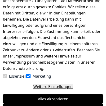
versenden
bequem per
unsere Website zu analysieren. Die Datenverarbeitung
AGB
Kontakt
mit
erfolgt erst durch gesetzte Cookies. Wir teilen diese
Impressum
Registrieren
Daten mit Dritten, die wir in den Einstellungen
benennen. Die Datenverarbeitung kann mit
Datenschutze
Kataloge zum 
rklärung
Download
Einwilligung oder aufgrund eines berechtigten
Interesses erfolgen. Die Zustimmung kann erteilt oder
Barrierefreihe
Pflege & 
abgelehnt werden. Es besteht das Recht, nicht
itserklärung
Kundendienst
einzuwilligen und die Einwilligung zu einem späteren
Widerrufsrec
Kiefermöbel
Zeitpunkt zu ändern oder zu widerrufen. Beachten Sie
ht
Hilfe
unser
Impressum
und weitere Hinweise zur
Verwendung personenbezogener Daten in unserer
Datenschutzerklärung
.
Vertrag
Essenziell
Marketing
widerrufen
Weitere Einstellungen
Alles akzeptieren