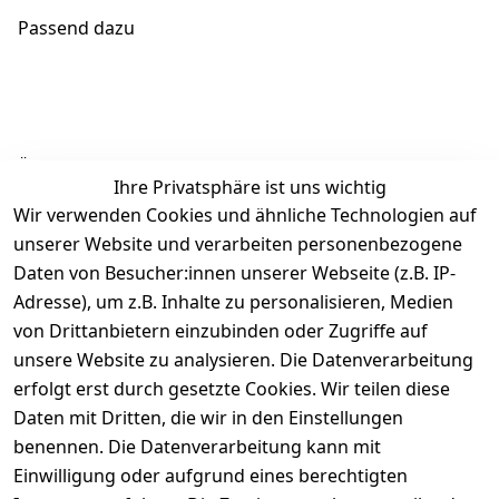
Passend dazu
Ähnliche Produkte
Ihre Privatsphäre ist uns wichtig
Wir verwenden Cookies und ähnliche Technologien auf
unserer Website und verarbeiten personenbezogene
Daten von Besucher:innen unserer Webseite (z.B. IP-
Adresse), um z.B. Inhalte zu personalisieren, Medien
von Drittanbietern einzubinden oder Zugriffe auf
Rechtliches
Über uns
Wir
Zahle
versenden
bequem per
unsere Website zu analysieren. Die Datenverarbeitung
AGB
Kontakt
mit
erfolgt erst durch gesetzte Cookies. Wir teilen diese
Impressum
Registrieren
Daten mit Dritten, die wir in den Einstellungen
benennen. Die Datenverarbeitung kann mit
Datenschutze
Kataloge zum 
rklärung
Download
Einwilligung oder aufgrund eines berechtigten